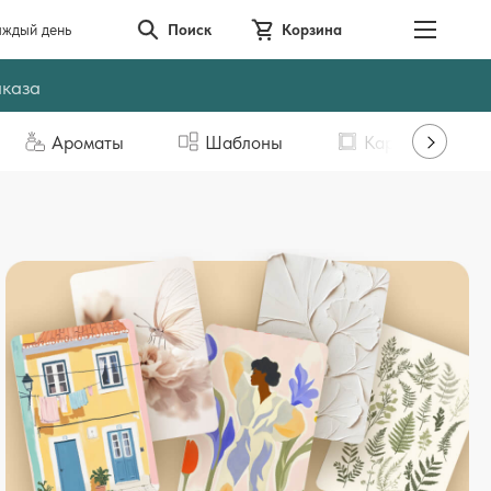
аждый день
Поиск
Корзина
аказа
Ароматы
Шаблоны
Картины