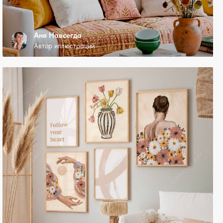
Аня Навсегда
Автор иллюстраций