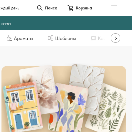
аждый день
Поиск
Корзина
аказа
Ароматы
Шаблоны
Картины