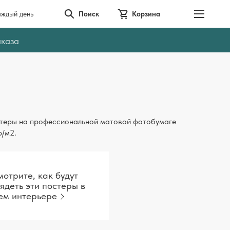
аждый день
Поиск
Корзина
аказа
теры на профессиональной матовой фотобумаге
р/м2.
отрите, как будут
ядеть эти постеры в
ем интерьере