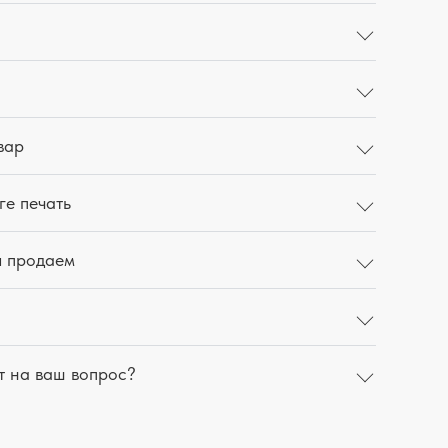
вар
ге печать
ы продаем
т на ваш вопрос?