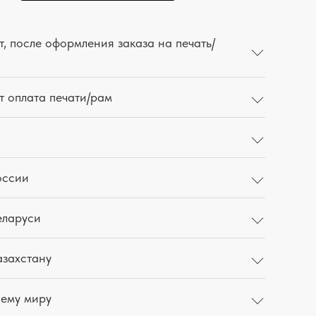
, после оформления заказа на печать/
т оплата печати/рам
оссии
еларуси
азахстану
сему миру