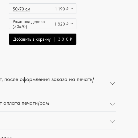
50x70 см
1 190 ₽
Рама под дерево
1 820 ₽
(50x70)
Добавить в корзину
3 010 ₽
, после оформления заказа на печать/
т оплата печати/рам
оссии