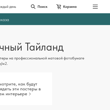
аждый день
Поиск
Корзина
аказа
чный Тайланд
теры на профессиональной матовой фотобумаге
р/м2.
отрите, как будут
ядеть эти постеры в
ем интерьере