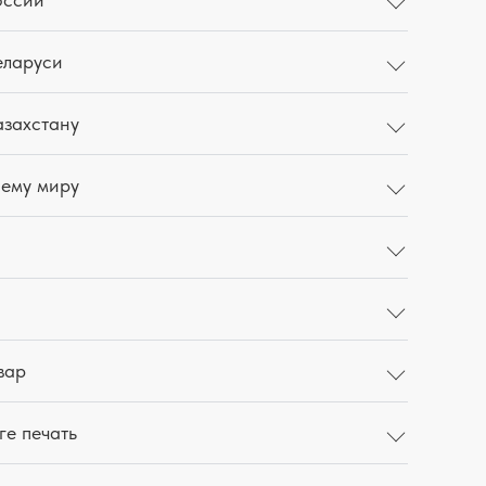
еларуси
азахстану
сему миру
вар
ге печать