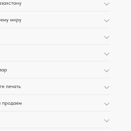
азахстану
сему миру
вар
ге печать
ы продаем