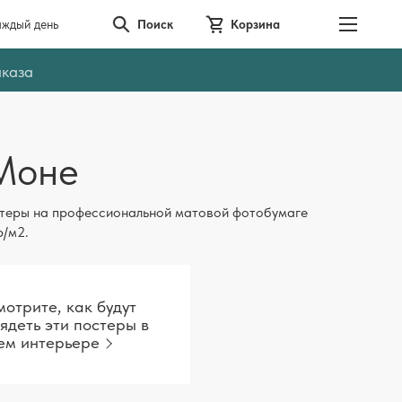
аждый день
Поиск
Корзина
аказа
Моне
теры на профессиональной матовой фотобумаге
р/м2.
отрите, как будут
ядеть эти постеры в
ем интерьере