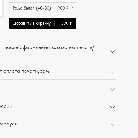
Рама белая (40x30)
900 ₽
Добавить в корзину
1 390 ₽
, после оформления заказа на печать/
т оплата печати/рам
оссии
еларуси