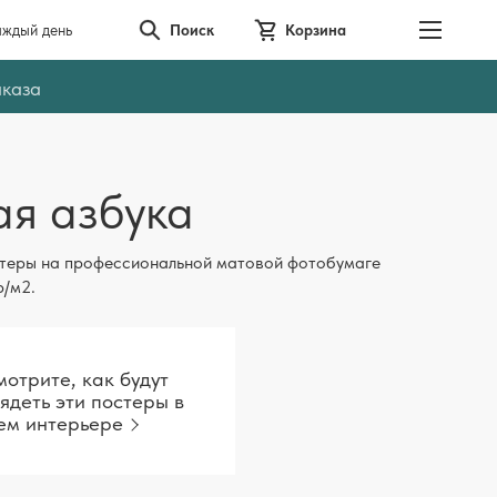
аждый день
Поиск
Корзина
аказа
ая азбука
теры на профессиональной матовой фотобумаге
р/м2.
отрите, как будут
ядеть эти постеры в
ем интерьере