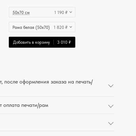
50x70 см
1 190 ₽
Рама белая (50x70)
1 820 ₽
Добавить в корзину
3 010 ₽
, после оформления заказа на печать/
т оплата печати/рам