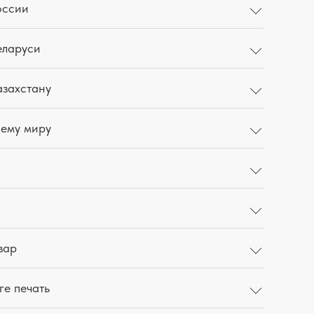
оссии
еларуси
азахстану
сему миру
вар
ге печать