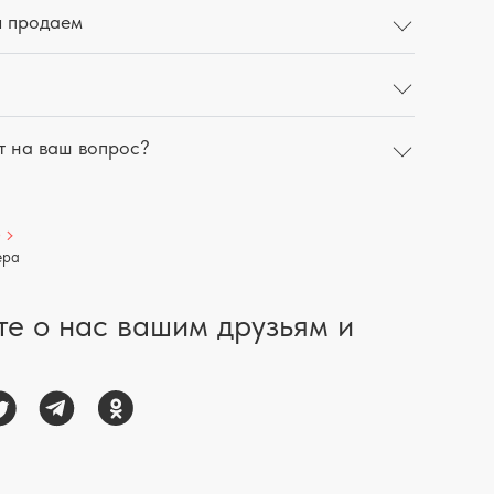
ы продаем
т на ваш вопрос?
р
ера
те о нас вашим друзьям и