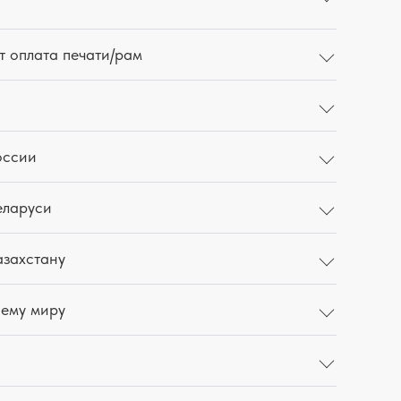
т оплата печати/рам
оссии
еларуси
азахстану
сему миру