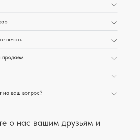
вар
ге печать
ы продаем
т на ваш вопрос?
те о нас вашим друзьям и