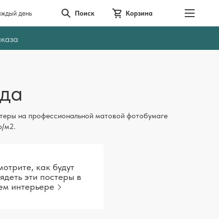
аждый день
Поиск
Корзина
аказа
да
теры на профессиональной матовой фотобумаге
р/м2.
отрите, как будут
ядеть эти постеры в
ем интерьере