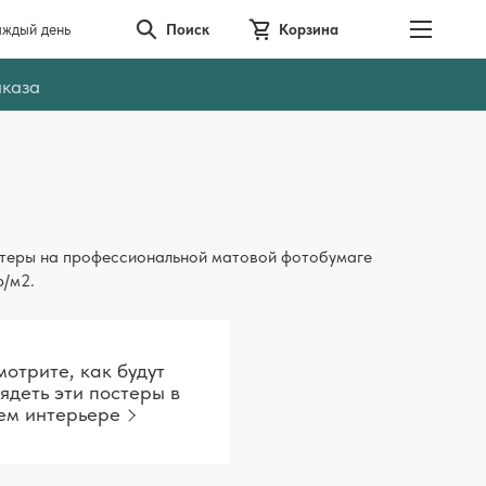
аждый день
Поиск
Корзина
аказа
теры на профессиональной матовой фотобумаге
р/м2.
отрите, как будут
ядеть эти постеры в
ем интерьере