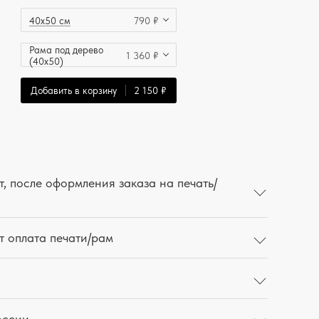
40x50 см
790 ₽
Рама под дерево
1 360 ₽
(40x50)
Добавить в корзину
2 150 ₽
, после оформления заказа на печать/
т оплата печати/рам
оссии