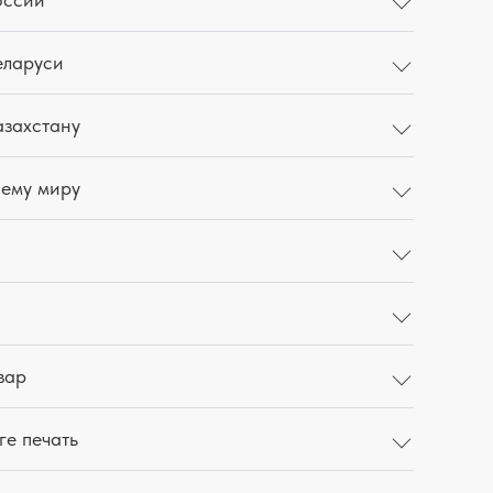
еларуси
азахстану
сему миру
вар
ге печать