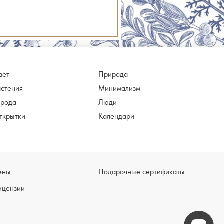
вет
Природа
астения
Минимализм
орода
Люди
ткрытки
Календари
ены
Подарочные сертификаты
ицензии