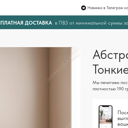
Новинки в Телеграм к
СПЛАТНАЯ ДОСТАВКА
в ПВЗ от минимальной суммы з
Абстр
Тонкие
Мы печатаем пос
плотностью 190 г
Посм
выгл
ваш