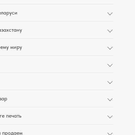
еларуси
азахстану
сему миру
вар
ге печать
ы продаем