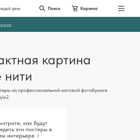
аждый день
Поиск
Корзина
аказа
актная картина
 нити
теры на профессиональной матовой фотобумаге
р/м2.
отрите, как будут
ядеть эти постеры в
ем интерьере