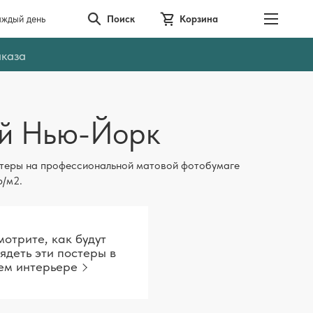
аждый день
Поиск
Корзина
аказа
й Нью-Йорк
теры на профессиональной матовой фотобумаге
р/м2.
отрите, как будут
ядеть эти постеры в
ем интерьере