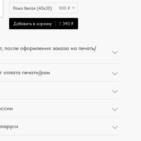
Рама белая (40x30)
900 ₽
Добавить в корзину
1 390 ₽
, после оформления заказа на печать/
т оплата печати/рам
оссии
еларуси