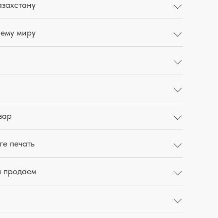
азахстану
сему миру
вар
ге печать
ы продаем