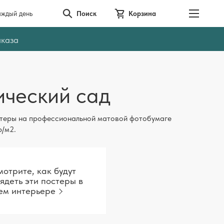
аждый день
Поиск
Корзина
аказа
ический сад
теры на профессиональной матовой фотобумаге
р/м2.
отрите, как будут
ядеть эти постеры в
ем интерьере