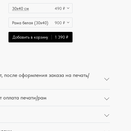
30x40 см
490 ₽
Рама белая (30x40)
900 ₽
Добавить в корзину
1 390 ₽
, после оформления заказа на печать/
т оплата печати/рам
оссии