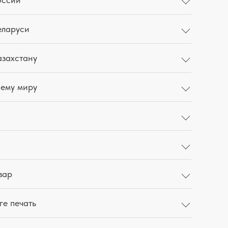
еларуси
азахстану
сему миру
вар
ге печать