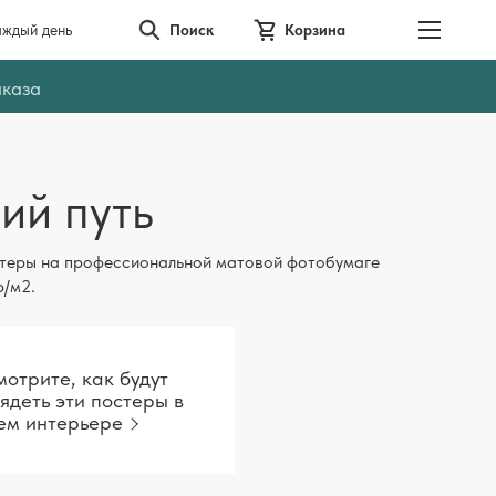
аждый день
Поиск
Корзина
аказа
ий путь
теры на профессиональной матовой фотобумаге
р/м2.
отрите, как будут
ядеть эти постеры в
ем интерьере