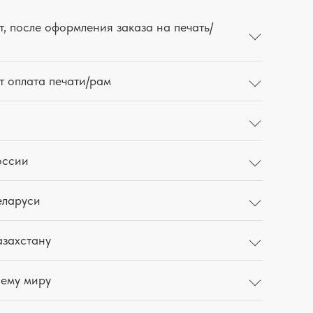
, после оформления заказа на печать/
т оплата печати/рам
оссии
еларуси
азахстану
сему миру