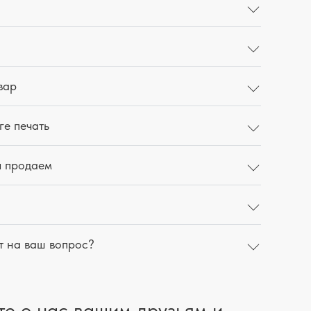
вар
ге печать
ы продаем
т на ваш вопрос?
те о нас вашим друзьям и