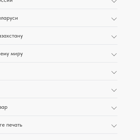
еларуси
азахстану
сему миру
вар
ге печать