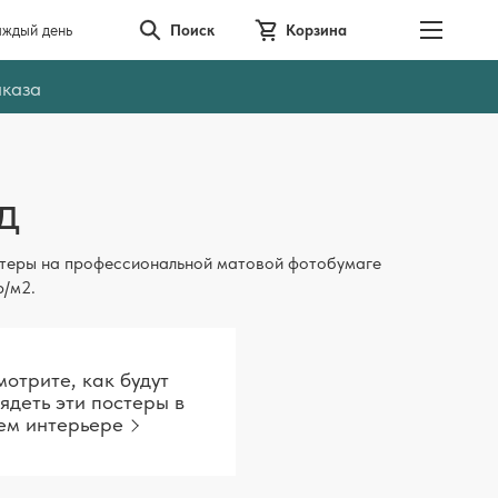
аждый день
Поиск
Корзина
аказа
д
теры на профессиональной матовой фотобумаге
р/м2.
отрите, как будут
ядеть эти постеры в
ем интерьере