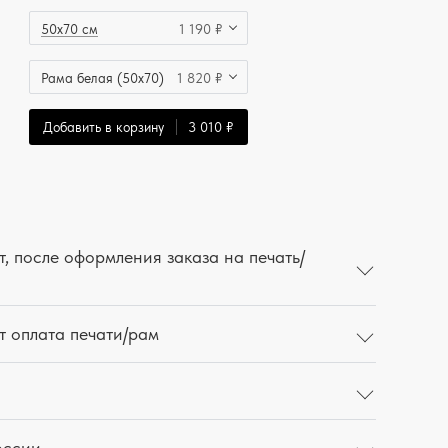
50x70 см
1 190 ₽
Рама белая (50x70)
1 820 ₽
Добавить в корзину
3 010 ₽
, после оформления заказа на печать/
т оплата печати/рам
оссии