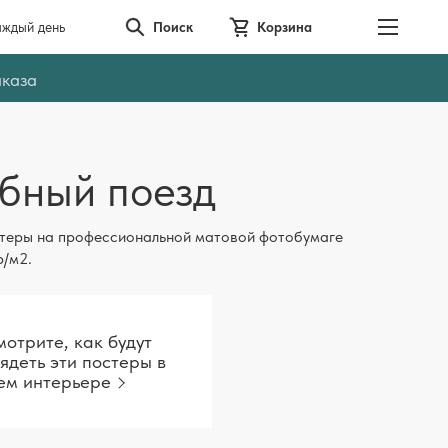
аждый день
Поиск
Корзина
аказа
бный поезд
теры на профессиональной матовой фотобумаге
р/м2.
отрите, как будут
ядеть эти постеры в
ем интерьере