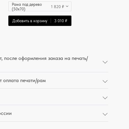
Рама под дерево
1 820 ₽
(50x70)
Добавить в корзину
3 010 ₽
, после оформления заказа на печать/
т оплата печати/рам
оссии