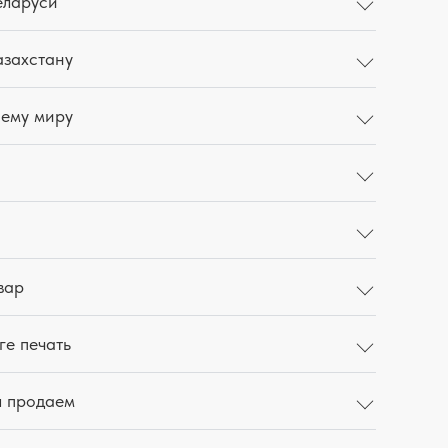
еларуси
азахстану
сему миру
вар
ге печать
ы продаем