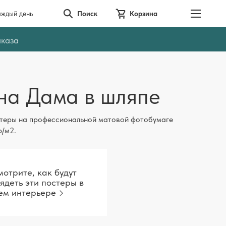
аждый день
Поиск
Корзина
аказа
на Дама в шляпе
теры на профессиональной матовой фотобумаге
р/м2.
отрите, как будут
ядеть эти постеры в
ем интерьере