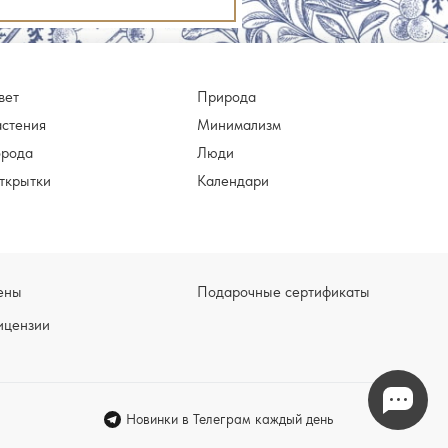
вет
Природа
астения
Минимализм
орода
Люди
ткрытки
Календари
ены
Подарочные сертификаты
ицензии
Новинки в Телеграм каждый день