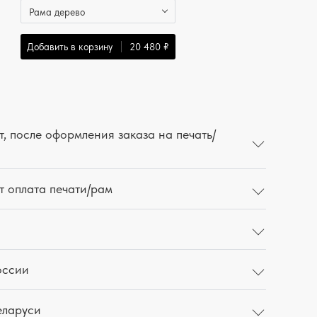
Рама дерево
Добавить в корзину
20 480 ₽
, после оформления заказа на печать/
т оплата печати/рам
оссии
еларуси