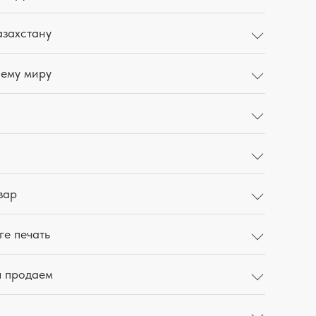
азахстану
сему миру
вар
ге печать
ы продаем