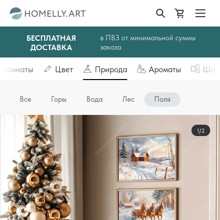
БЕСПЛАТНАЯ
в ПВЗ от минимальной суммы
ДОСТАВКА
заказа
Комнаты
Цвет
Природа
Ароматы
Шаб
Все
Горы
Вода
Лес
Поля
1/2