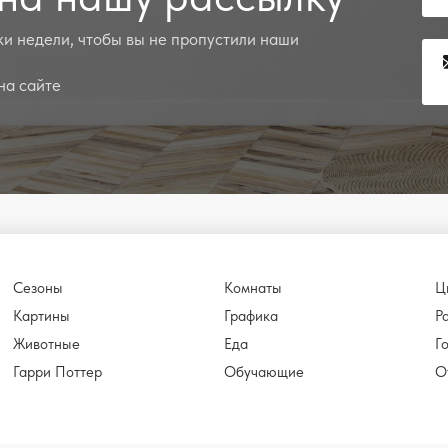
и недели, чтобы вы не пропустили наши
на сайте
Сезоны
Комнаты
Ц
Картины
Графика
Р
Животные
Еда
Г
Гарри Поттер
Обучающие
О