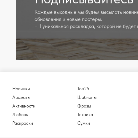
Каждые выходные мы будем высылать новинк
обновления и новые постеры.
+ 1 уникальная раскладка, которой не будет 
Новинки
Топ25
Ароматы
Шаблоны
Активности
Фразы
Любовь
Техника
Раскраски
Сумки