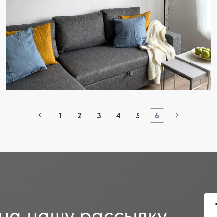
1
2
3
4
5
6
на нашу рассылку