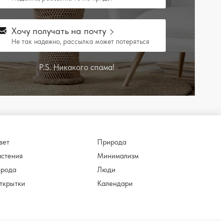
Хочу получать на почту
Не так надежно, рассылка может потеряться
P.S. Никакого спама!
вет
Природа
астения
Минимализм
орода
Люди
ткрытки
Календари