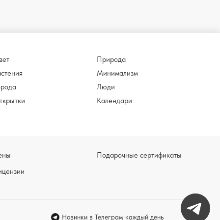
вет
Природа
астения
Минимализм
орода
Люди
ткрытки
Календари
ены
Подарочные сертификаты
ицензии
Новинки в Телеграм каждый день