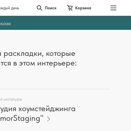
аждый день
Поиск
Корзина
аказа
 раскладки, которые
тся в этом интерьере:
Р ИНТЕРЬЕРА
удия хоумстейджинга
morStaging"