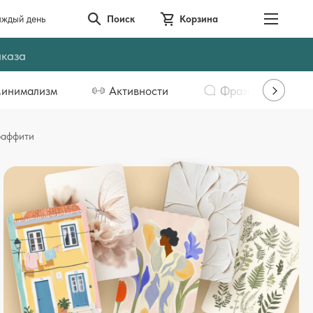
аждый день
Поиск
Корзина
аказа
инимализм
Активности
Фразы
раффити