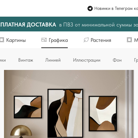
Новинки в Телеграм к
СПЛАТНАЯ ДОСТАВКА
в ПВЗ от минимальной суммы з
Картины
Графика
Растения
М
ики
Винтаж
Линией
Иллюстрации
Фон
Г