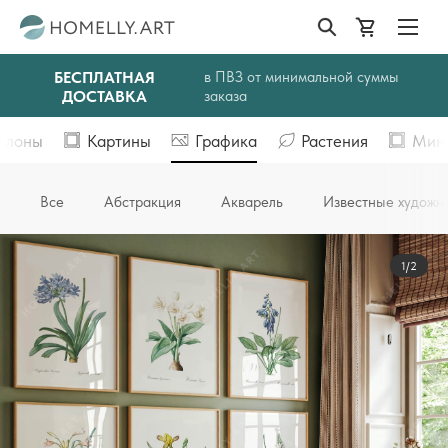
БЕСПЛАТНАЯ
в ПВЗ от минимальной суммы
ДОСТАВКА
заказа
блоны
Картины
Графика
Растения
Мин
Все
Абстракция
Акварель
Известные художн
1/2