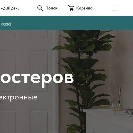
аждый день
Поиск
Корзина
аказа
постеров
лектронные