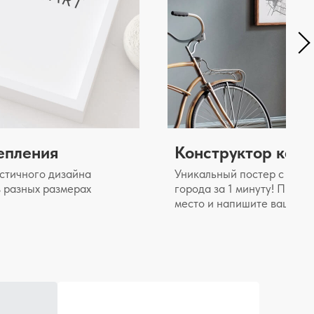
епления
Конструктор карт
стичного дизайна
Уникальный постер с карт
 разных размерах
города за 1 минуту! Прост
место и напишите ваш тек