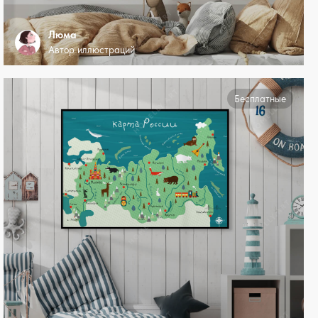
Люма
Автор иллюстраций
Бесплатные