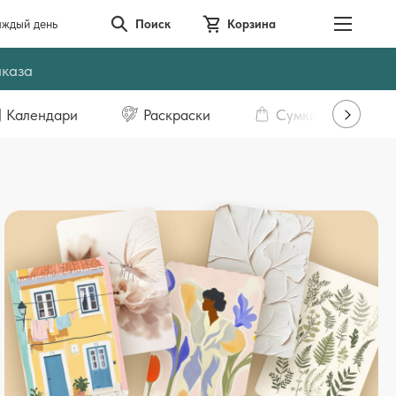
аждый день
Поиск
Корзина
аказа
Календари
Раскраски
Сумки