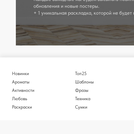
обновления и новые постеры.
+ 1 уникальная раскладка, которой не будет 
Новинки
Топ25
Ароматы
Шаблоны
Активности
Фразы
Любовь
Техника
Раскраски
Сумки