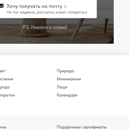
Хочу получать на почту
Не так надежно, рассылка может потеряться
P.S. Никакого спама!
вет
Природа
астения
Минимализм
орода
Люди
ткрытки
Календари
ены
Подарочные сертификаты