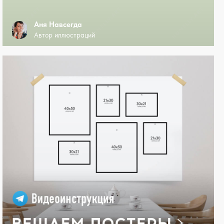
Аня Навсегда
Автор иллюстраций